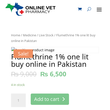
Home
/
Medicine
/
Live Stock
/ Flumethrine 1% one lit buy
online in Pakistan
Sale!
Flumethrine 1% one lit
buy online in Pakistan
₨
9,000
₨
6,500
4 in stock
Flumethrine
Add to cart
1%
one