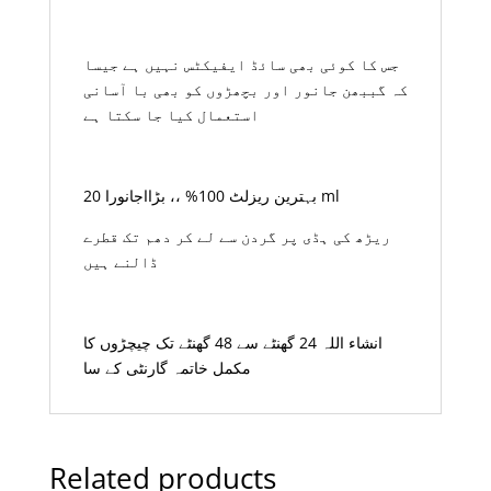
جس کا کوئی بھی سائڈ ایفیکٹس نہیں ہے جیسا
کہ گببھن جانور اور بچھڑوں کو بھی با آسانی
استعمال کیا جا سکتا ہے
بہترین ریزلٹ 100% ،، بڑااجانورا 20 ml
ریڑھ کی ہڈی پر گردن سے لے کر دھم تک قطرے
ڈالنے ہیں
انشاء اللہ 24 گھنٹے سے 48 گھنٹے تک چیچڑوں کا
مکمل خاتمہ گارنٹی کے سا
Related products