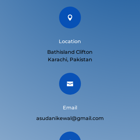

Location
Bathisland Clifton
Karachi, Pakistan

Email
asudanikewal@gmail.com