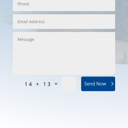
=
14 + 13
Send Now