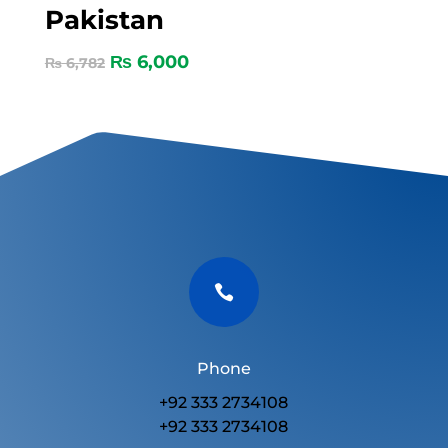
Pakistan
₨
6,000
₨
6,782

Phone
+92 333 2734108
+92 333 2734108