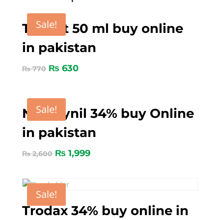
Sale!
Tygent 50 ml buy online
in pakistan
₨
630
₨
770
Sale!
Nitroxynil 34% buy Online
in pakistan
₨
1,999
₨
2,600
Sale!
Trodax 34% buy online in