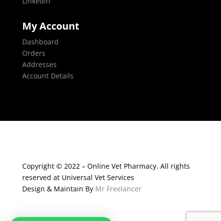
Linkedin
My Account
Dashboard
Orders
Addresses
Account Details
Copyright © 2022 – Online Vet Pharmacy. All rights
reserved at Universal Vet Services
Design & Maintain By
Mr Freelancer